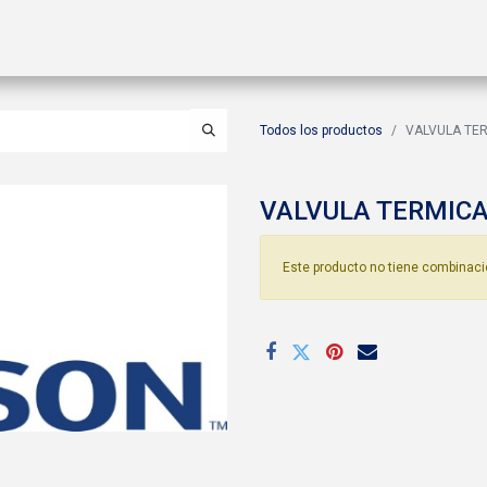
ctos
Soluciones
Gas A2L
Sucursales
Contáctanos
Todos los productos
VALVULA TERM
VALVULA TERMICA 
Este producto no tiene combinaci