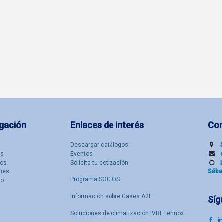
gación
Enlaces de interés
Co
Descargar catálogos
​s
Eventos
tos
Solicita tu cotización
nes
Sába
Programa SOCIOS
to
Información sobre Gases A2L
Síg
Soluciones de climatización: VRF Lennox