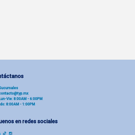
ntáctanos
Sucu​rsal​es
contacto@typ.mx
Lun-Vie: 8:00AM - 6:00PM
do: 8:00AM - 1:00PM
uenos en redes sociales