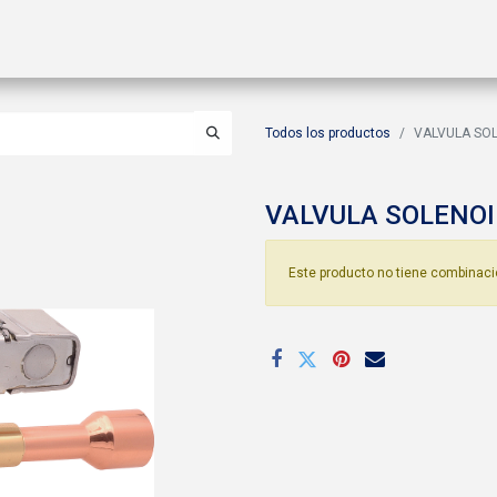
ctos
Soluciones
Gas A2L
Sucursales
Contáctanos
Todos los productos
VALVULA SOL
VALVULA SOLENOI
Este producto no tiene combinaci