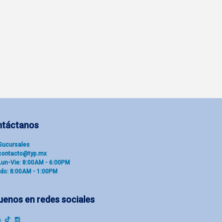
ntáctanos
Sucu​rsal​es
contacto@typ.mx
Lun-Vie: 8:00AM - 6:00PM
do: 8:00AM - 1:00PM
uenos en redes sociales