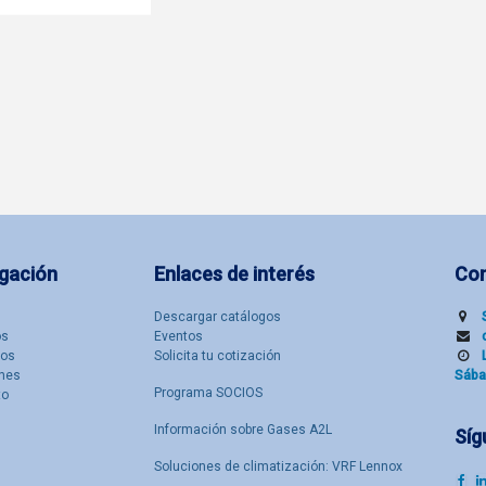
gación
Enlaces de interés
Co
Descargar catálogos
​s
Eventos
tos
Solicita tu cotización
nes
Sába
Programa SOCIOS
to
Información sobre Gases A2L
Síg
Soluciones de climatización: VRF Lennox