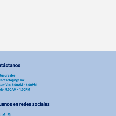
ntáctanos
Sucu​rsal​es
contacto@typ.mx
Lun-Vie: 8:00AM - 6:00PM
do: 8:00AM - 1:00PM
uenos en redes sociales