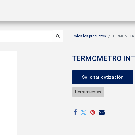
ctos
Soluciones
Gas A2L
Sucursales
Contáctanos
Todos los productos
TERMOMETRO
TERMOMETRO INT
Solicitar cotización
Herramientas