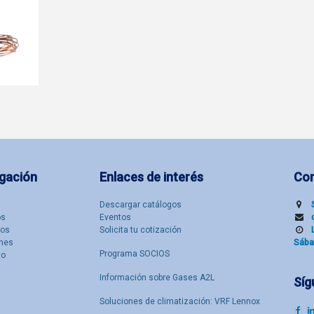
gación
Enlaces de interés
Co
Descargar catálogos
​s
Eventos
tos
Solicita tu cotización
nes
Sába
Programa SOCIOS
to
Información sobre Gases A2L
Síg
Soluciones de climatización: VRF Lennox