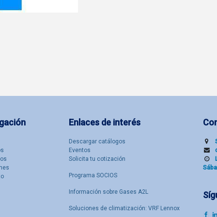
gación
Enlaces de interés
Co
Descargar catálogos
​s
Eventos
tos
Solicita tu cotización
nes
Sába
Programa SOCIOS
to
Información sobre Gases A2L
Síg
Soluciones de climatización: VRF Lennox