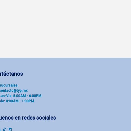
ntáctanos
Sucu​rsal​es
contacto@typ.mx
Lun-Vie: 8:00AM - 6:00PM
do: 8:00AM - 1:00PM
uenos en redes sociales