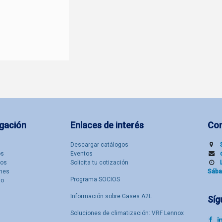
gación
Enlaces de interés
Co
Descargar catálogos
​s
Eventos
tos
Solicita tu cotización
nes
Sába
Programa SOCIOS
to
Información sobre Gases A2L
Síg
Soluciones de climatización: VRF Lennox