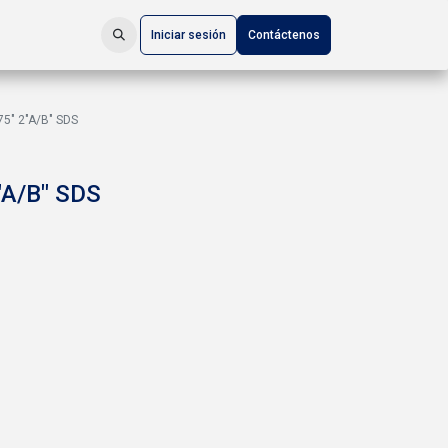
Iniciar sesión
Contáctenos
75" 2"A/B" SDS
"A/B" SDS