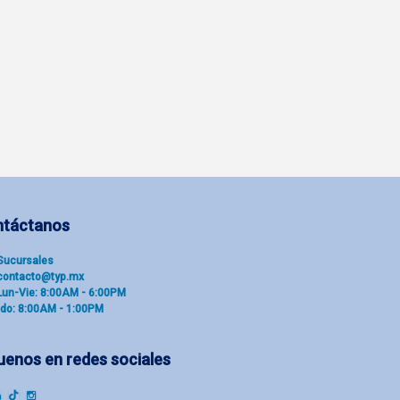
ntáctanos
Sucu​rsal​es
contacto@typ.mx
Lun-Vie: 8:00AM - 6:00PM
do: 8:00AM - 1:00PM
uenos en redes sociales