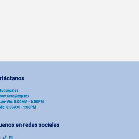
ntáctanos
Sucu​rsal​es
contacto@typ.mx
Lun-Vie: 8:00AM - 6:00PM
do: 8:00AM - 1:00PM
uenos en redes sociales