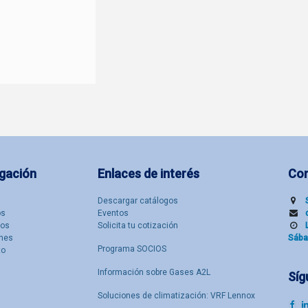
gación
Enlaces de interés
Co
Descargar catálogos
​s
Eventos
tos
Solicita tu cotización
nes
Sába
Programa SOCIOS
to
Información sobre Gases A2L
Síg
Soluciones de climatización: VRF Lennox