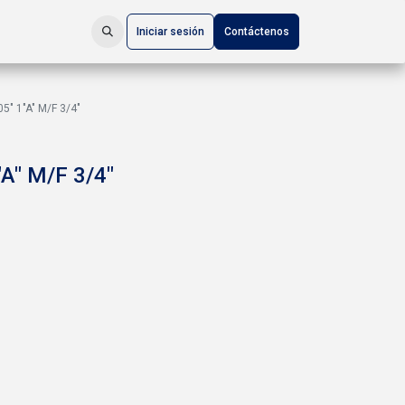
Iniciar sesión
Contáctenos
5" 1"A" M/F 3/4"
A" M/F 3/4"