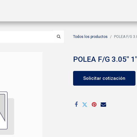
ctos
Soluciones
Gas A2L
Sucursales
Contáctanos
Todos los productos
POLEA F/G 3.0
POLEA F/G 3.05" 1"
Solicitar cotización