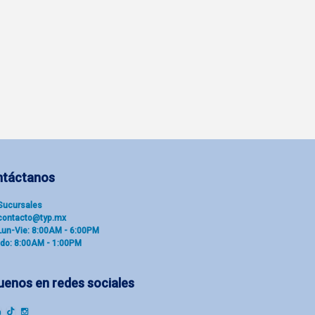
ntáctanos
Sucu​rsal​es
contacto@typ.mx
Lun-Vie: 8:00AM - 6:00PM
do: 8:00AM - 1:00PM
uenos en redes sociales