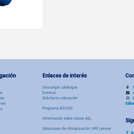
gación
Enlaces de interés
Co
Descargar catálogos
​s
Eventos
tos
Solicita tu cotización
nes
Sába
Programa SOCIOS
to
Información sobre Gases A2L
Síg
Soluciones de climatización: VRF Lennox