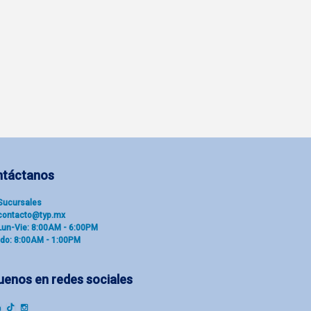
ntáctanos
Sucu​rsal​es
contacto@typ.mx
Lun-Vie: 8:00AM - 6:00PM
do: 8:00AM - 1:00PM
uenos en redes sociales