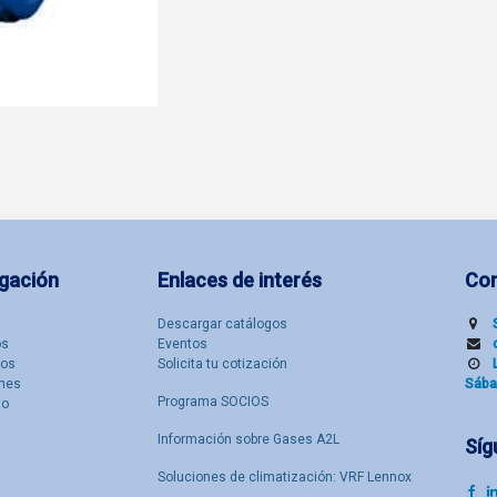
gación
Enlaces de interés
Co
Descargar catálogos
​s
Eventos
tos
Solicita tu cotización
nes
Sába
Programa SOCIOS
to
Información sobre Gases A2L
Síg
Soluciones de climatización: VRF Lennox