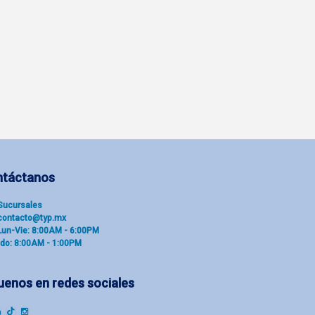
ntáctanos
Sucu​rsal​es
contacto@typ.mx
Lun-Vie: 8:00AM - 6:00PM
do: 8:00AM - 1:00PM
uenos en redes sociales