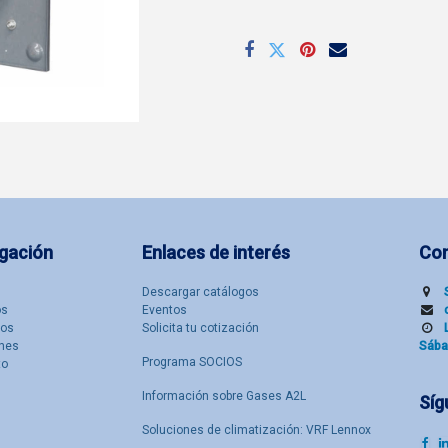
gación
Enlaces de interés
Co
Descargar catálogos
​s
Eventos
tos
Solicita tu cotización
nes
Sába
Programa SOCIOS
to
Información sobre Gases A2L
Síg
Soluciones de climatización: VRF Lennox