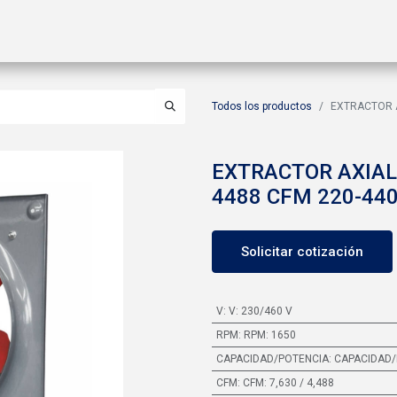
ctos
Soluciones
Gas A2L
Sucursales
Contáctanos
Todos los productos
EXTRACTOR A
EXTRACTOR AXIAL
4488 CFM 220-440
Solicitar cotización
V
:
V: 230/460 V
RPM
:
RPM: 1650
CAPACIDAD/POTENCIA
:
CAPACIDAD/
CFM
:
CFM: 7,630 / 4,488