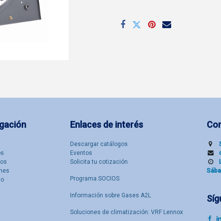
gación
Enlaces de interés
Co
Descargar catálogos
​s
Eventos
tos
Solicita tu cotización
nes
Sába
Programa SOCIOS
to
Información sobre Gases A2L
Síg
Soluciones de climatización: VRF Lennox