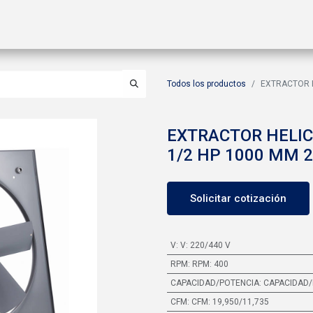
ctos
Soluciones
Gas A2L
Sucursales
Contáctanos
Todos los productos
EXTRACTOR H
EXTRACTOR HELIC
1/2 HP 1000 MM 2
Solicitar cotización
V
:
V: 220/440 V
RPM
:
RPM: 400
CAPACIDAD/POTENCIA
:
CAPACIDAD/
CFM
:
CFM: 19,950/11,735