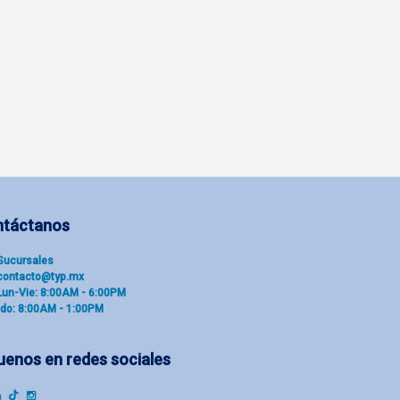
ntáctanos
Sucu​rsal​es
contacto@typ.mx
Lun-Vie: 8:00AM - 6:00PM
do: 8:00AM - 1:00PM
uenos en redes sociales