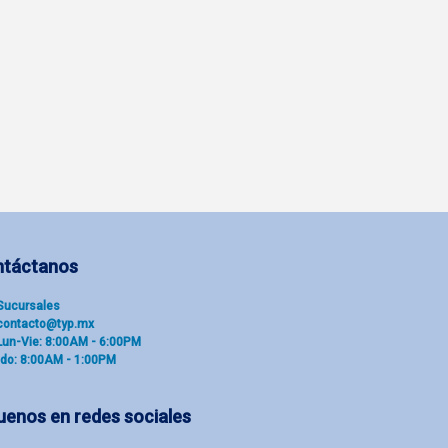
ntáctanos
Sucu​rsal​es
contacto@typ.mx
Lun-Vie: 8:00AM - 6:00PM
do: 8:00AM - 1:00PM
uenos en redes sociales