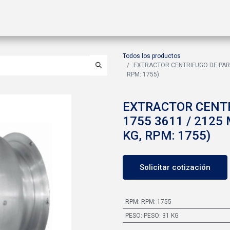
ctos
Soluciones
Gas A2L
Sucursales
Contáctanos
Todos los productos
EXTRACTOR CENTRIFUGO DE PARED 
RPM: 1755)
EXTRACTOR CENTR
1755 3611 / 2125 
KG, RPM: 1755)
Solicitar cotización
RPM
:
RPM: 1755
PESO
:
PESO: 31 KG