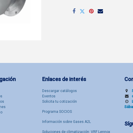
gación
Enlaces de interés
Co
Descargar catálogos
​s
Eventos
tos
Solicita tu cotización
nes
Sába
Programa SOCIOS
to
Información sobre Gases A2L
Síg
Soluciones de climatización: VRF Lennox