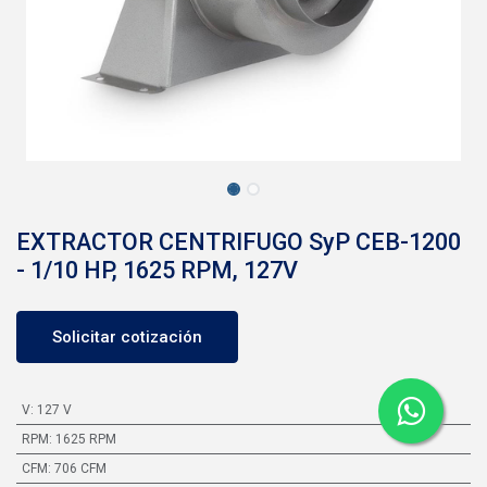
EXTRACTOR CENTRIFUGO SyP CEB-1200
- 1/10 HP, 1625 RPM, 127V
Solicitar cotización
V
:
127 V
RPM
:
1625 RPM
CFM
:
706 CFM