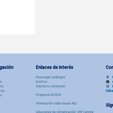
gación
Enlaces de interés
Co
Descargar catálogos
​s
Eventos
tos
Solicita tu cotización
nes
Sába
Programa SOCIOS
to
Información sobre Gases A2L
Síg
Soluciones de climatización: VRF Lennox