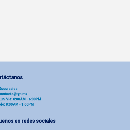
ntáctanos
Sucu​rsal​es
contacto@typ.mx
Lun-Vie: 8:00AM - 6:00PM
do: 8:00AM - 1:00PM
uenos en redes sociales