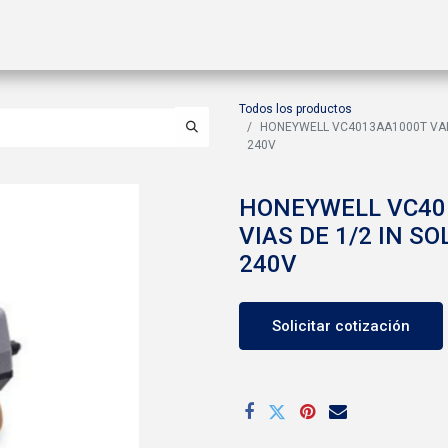
ctos
Soluciones
Gas A2L
Sucursales
Contáctanos
Todos los productos
HONEYWELL VC4013AA1000T VALV
240V
HONEYWELL VC401
VIAS DE 1/2 IN S
240V
Solicitar cotización