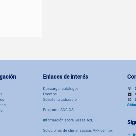
gación
Enlaces de interés
Co
Descargar catálogos
​s
Eventos
tos
Solicita tu cotización
nes
Sába
Programa SOCIOS
to
Información sobre Gases A2L
Síg
Soluciones de climatización: VRF Lennox