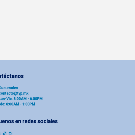
ntáctanos
Sucu​rsal​es
contacto@typ.mx
Lun-Vie: 8:00AM - 6:00PM
do: 8:00AM - 1:00PM
uenos en redes sociales