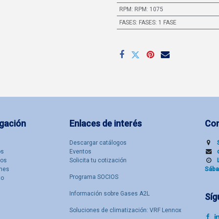
RPM
:
RPM: 1075
FASES
:
FASES: 1 FASE
gación
Enlaces de interés
Co
Descargar catálogos
​s
Eventos
tos
Solicita tu cotización
nes
Sába
Programa SOCIOS
to
Información sobre Gases A2L
Síg
Soluciones de climatización: VRF Lennox