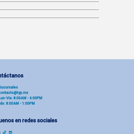
ntáctanos
Sucu​rsal​es
contacto@typ.mx
Lun-Vie: 8:00AM - 6:00PM
do: 8:00AM - 1:00PM
uenos en redes sociales