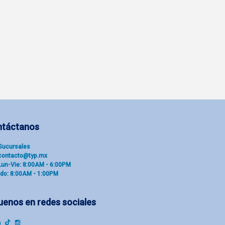
ntáctanos
Sucu​rsal​es
contacto@typ.mx
Lun-Vie: 8:00AM - 6:00PM
do: 8:00AM - 1:00PM
uenos en redes sociales