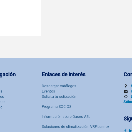
gación
Enlaces de interés
Co
Descargar catálogos
​s
Eventos
tos
Solicita tu cotización
nes
Sába
Programa SOCIOS
to
Información sobre Gases A2L
Síg
Soluciones de climatización: VRF Lennox