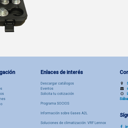
gación
Enlaces de interés
Co
Descargar catálogos
​s
Eventos
tos
Solicita tu cotización
nes
Sába
Programa SOCIOS
to
Información sobre Gases A2L
Síg
Soluciones de climatización: VRF Lennox