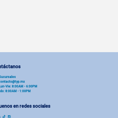
ntáctanos
Sucu​rsal​es
contacto@typ.mx
Lun-Vie: 8:00AM - 6:00PM
do: 8:00AM - 1:00PM
uenos en redes sociales