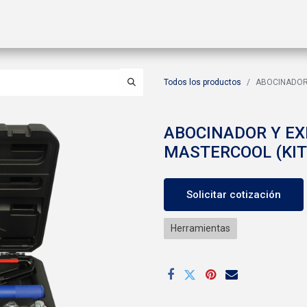
ctos
Soluciones
Gas A2L
Sucursales
Contáctanos
Todos los productos
ABOCINADOR 
ABOCINADOR Y EX
MASTERCOOL (KIT
Solicitar cotización
Herramientas