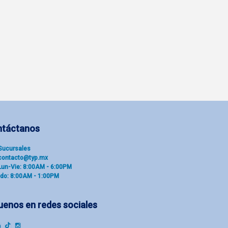
ntáctanos
Sucu​rsal​es
contacto@typ.mx
Lun-Vie: 8:00AM - 6:00PM
do: 8:00AM - 1:00PM
uenos en redes sociales