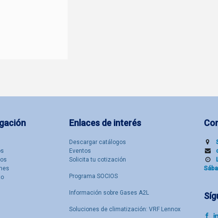
gación
Enlaces de interés
Co
Descargar catálogos
​s
Eventos
tos
Solicita tu cotización
nes
Sába
Programa SOCIOS
to
Información sobre Gases A2L
Síg
Soluciones de climatización: VRF Lennox