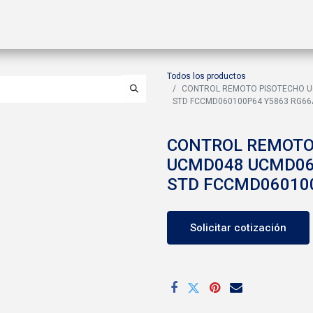
ctos
Soluciones
Gas A2L
Sucursales
Contáctanos
Todos los productos
CONTROL REMOTO PISOTECHO U
STD FCCMD060100P64 Y5863 RG66
CONTROL REMOTO
UCMD048 UCMD06
STD FCCMD06010
Solicitar cotización