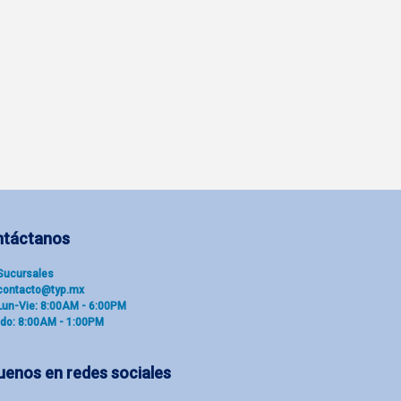
ntáctanos
Sucu​rsal​es
contacto@typ.mx
Lun-Vie: 8:00AM - 6:00PM
do: 8:00AM - 1:00PM
uenos en redes sociales