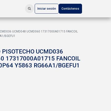
Iniciar sesión
Contáctenos
CMD036 UCMD048 UCMD060 17317000A01715 FANCOIL
A1/BGEFU1
 PISOTECHO UCMD036
0 17317000A01715 FANCOIL
0P64 Y5863 RG66A1/BGEFU1