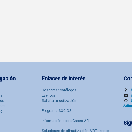
gación
Enlaces de interés
Co
Descargar catálogos
​s
Eventos
tos
Solicita tu cotización
nes
Sába
Programa SOCIOS
to
Información sobre Gases A2L
Síg
Soluciones de climatización: VRF Lennox