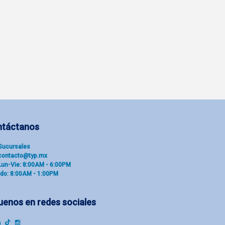
ntáctanos
Sucu​rsal​es
contacto@typ.mx
Lun-Vie: 8:00AM - 6:00PM
do: 8:00AM - 1:00PM
uenos en redes sociales