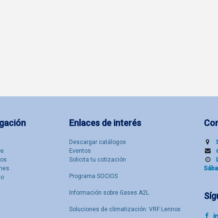
gación
Enlaces de interés
Co
Descargar catálogos
​s
Eventos
tos
Solicita tu cotización
nes
Sába
Programa SOCIOS
to
Información sobre Gases A2L
Síg
Soluciones de climatización: VRF Lennox