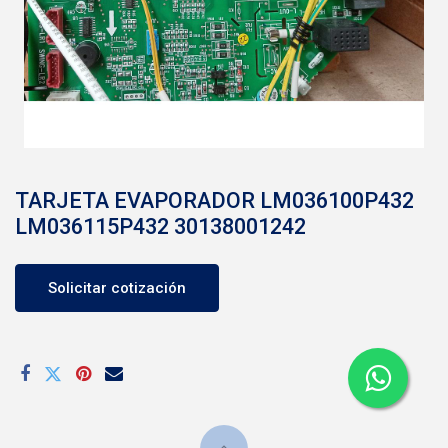
TARJETA EVAPORADOR LM036100P432
LM036115P432 30138001242
Solicitar cotización