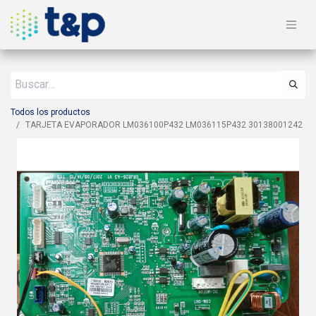
Todos los productos
TARJETA EVAPORADOR LM036100P432 LM036115P432 30138001242