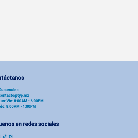
ntáctanos
Sucu​rsal​es
contacto@typ.mx
Lun-Vie: 8:00AM - 6:00PM
do: 8:00AM - 1:00PM
uenos en redes sociales