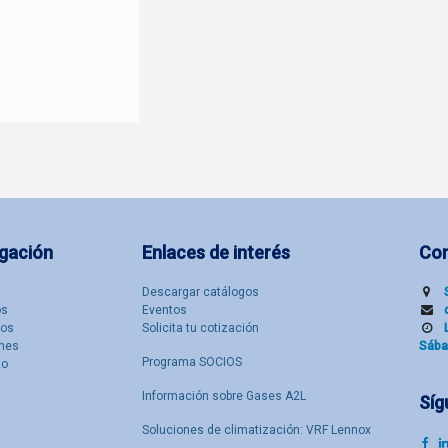
gación
Enlaces de interés
Co
Descargar catálogos
​s
Eventos
tos
Solicita tu cotización
nes
Sába
Programa SOCIOS
to
Información sobre Gases A2L
Síg
Soluciones de climatización: VRF Lennox