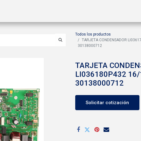
ctos
Soluciones
Gas A2L
Sucursales
Contáctanos
Todos los productos
TARJETA CONDENSADOR LI036170
30138000712
TARJETA CONDEN
LI036180P432 16/
30138000712
Solicitar cotización