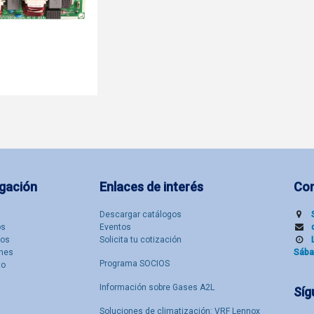
gación
Enlaces de interés
Co
Descargar catálogos
​s
Eventos
tos
Solicita tu cotización
nes
Sába
Programa SOCIOS
to
Información sobre Gases A2L
Síg
Soluciones de climatización: VRF Lennox