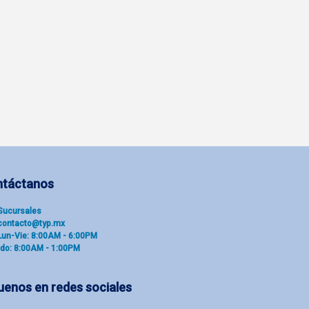
ntáctanos
Sucu​rsal​es
contacto@typ.mx
Lun-Vie: 8:00AM - 6:00PM
do: 8:00AM - 1:00PM
uenos en redes sociales