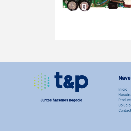
Nave
Inicio
Nosotro
Produc
Juntos hacemos negocio
Solucio
Contac