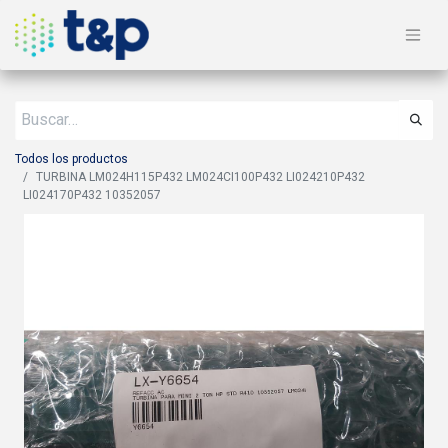
Todos los productos
TURBINA LM024H115P432 LM024CI100P432 LI024210P432
LI024170P432 10352057