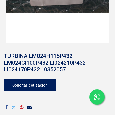
TURBINA LM024H115P432
LM024CI100P432 LI024210P432
LI024170P432 10352057
Solicitar cotización