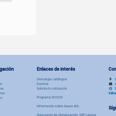
gación
Enlaces de interés
Co
Descargar catálogos
​s
Eventos
tos
Solicita tu cotización
nes
Sába
Programa SOCIOS
to
Información sobre Gases A2L
Síg
Soluciones de climatización: VRF Lennox