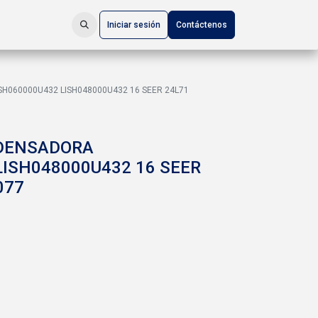
Iniciar sesión
Contáctenos
060000U432 LISH048000U432 16 SEER 24L71
DENSADORA
LISH048000U432 16 SEER
077