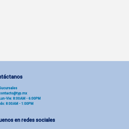
ntáctanos
Sucu​rsal​es
contacto@typ.mx
Lun-Vie: 8:00AM - 6:00PM
do: 8:00AM - 1:00PM
uenos en redes sociales