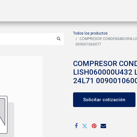
ctos
Soluciones
Gas A2L
Sucursales
Contáctanos
Todos los productos
COMPRESOR CONDENSADORA LISH
009001060077
COMPRESOR CON
LISH060000U432 
24L71 009001060
Solicitar cotización