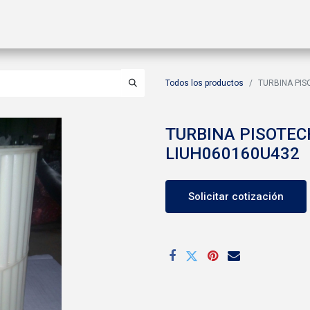
ctos
Soluciones
Gas A2L
Sucursales
Contáctanos
Todos los productos
TURBINA PIS
TURBINA PISOTEC
LIUH060160U432
Solicitar cotización