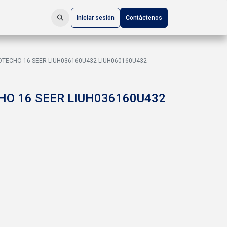
Iniciar sesión
Contáctenos
OTECHO 16 SEER LIUH036160U432 LIUH060160U432
HO 16 SEER LIUH036160U432