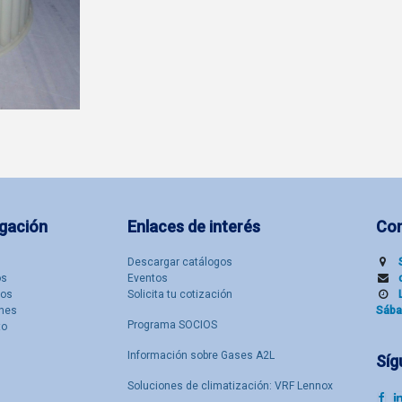
gación
Enlaces de interés
Co
Descargar catálogos
​s
Eventos
tos
Solicita tu cotización
nes
Sába
Programa SOCIOS
to
Información sobre Gases A2L
Síg
Soluciones de climatización: VRF Lennox