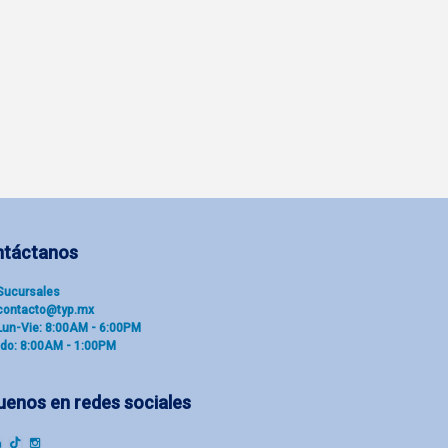
ntáctanos
Sucu​rsal​es
contacto@typ.mx
Lun-Vie: 8:00AM - 6:00PM
do: 8:00AM - 1:00PM
uenos en redes sociales