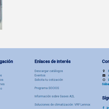
gación
Enlaces de interés
Co
Descargar catálogos
​s
Eventos
tos
Solicita tu cotización
nes
Sába
Programa SOCIOS
to
Información sobre Gases A2L
Síg
Soluciones de climatización: VRF Lennox