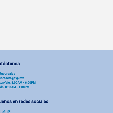
ntáctanos
Sucu​rsal​es
contacto@typ.mx
Lun-Vie: 8:00AM - 6:00PM
do: 8:00AM - 1:00PM
uenos en redes sociales