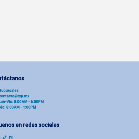
ntáctanos
Sucu​rsal​es
contacto@typ.mx
Lun-Vie: 8:00AM - 6:00PM
do: 8:00AM - 1:00PM
uenos en redes sociales