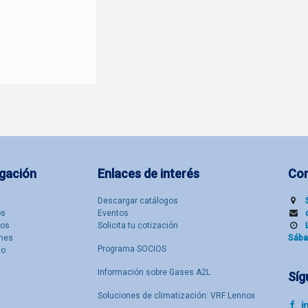
gación
Enlaces de interés
Co
Descargar catálogos
​s
Eventos
tos
Solicita tu cotización
nes
Sába
Programa SOCIOS
to
Información sobre Gases A2L
Síg
Soluciones de climatización: VRF Lennox