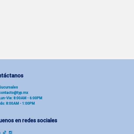
ntáctanos
Sucu​rsal​es
contacto@typ.mx
Lun-Vie: 8:00AM - 6:00PM
do: 8:00AM - 1:00PM
uenos en redes sociales