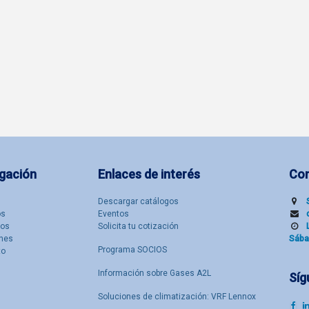
gación
Enlaces de interés
Co
Descargar catálogos
​s
Eventos
tos
Solicita tu cotización
nes
Sába
Programa SOCIOS
to
Información sobre Gases A2L
Síg
Soluciones de climatización: VRF Lennox