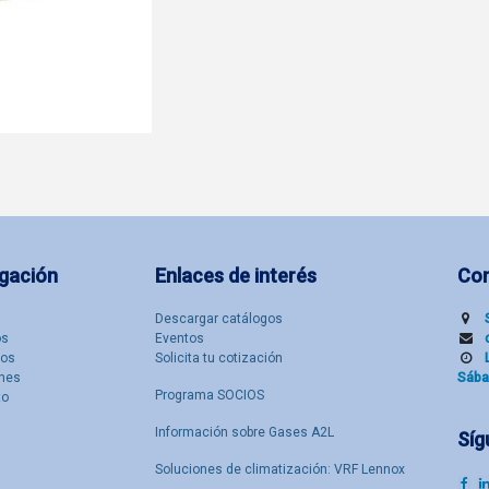
gación
Enlaces de interés
Co
Descargar catálogos
​s
Eventos
tos
Solicita tu cotización
nes
Sába
Programa SOCIOS
to
Información sobre Gases A2L
Síg
Soluciones de climatización: VRF Lennox