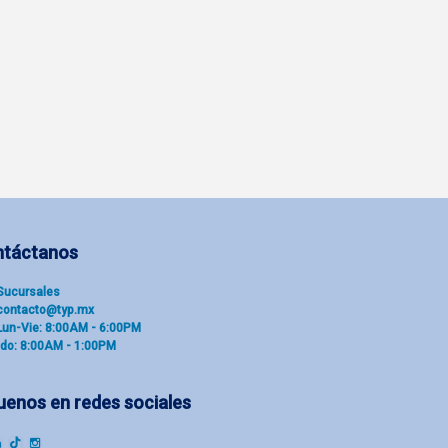
ntáctanos
Sucu​rsal​es
contacto@typ.mx
Lun-Vie: 8:00AM - 6:00PM
do: 8:00AM - 1:00PM
uenos en redes sociales