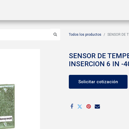
ctos
Soluciones
Gas A2L
Sucursales
Contáctanos
Todos los productos
SENSOR DE T
SENSOR DE TEMP
INSERCION 6 IN -4
Solicitar cotización