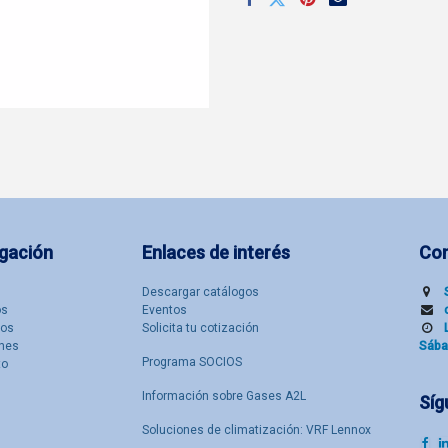
gación
Enlaces de interés
Co
Descargar catálogos
​s
Eventos
tos
Solicita tu cotización
nes
Sába
Programa SOCIOS
to
Información sobre Gases A2L
Síg
Soluciones de climatización: VRF Lennox