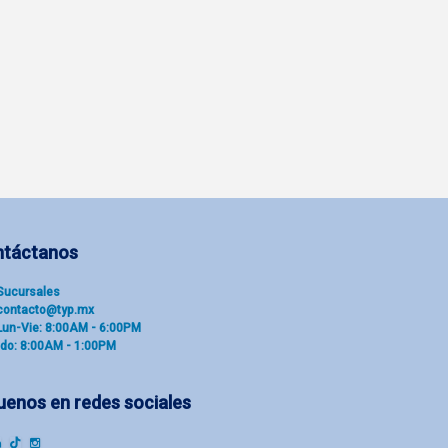
ntáctanos
Sucu​rsal​es
contacto@typ.mx
Lun-Vie: 8:00AM - 6:00PM
do: 8:00AM - 1:00PM
uenos en redes sociales