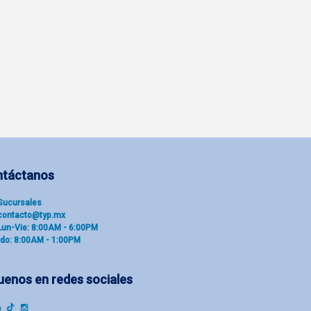
ntáctanos
Sucu​rsal​es
contacto@typ.mx
Lun-Vie: 8:00AM - 6:00PM
do: 8:00AM - 1:00PM
uenos en redes sociales