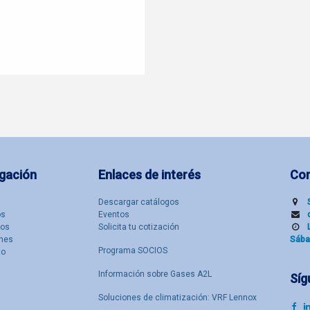
gación
Enlaces de interés
Co
Descargar catálogos
​s
Eventos
tos
Solicita tu cotización
nes
Sába
Programa SOCIOS
to
Información sobre Gases A2L
Síg
Soluciones de climatización: VRF Lennox