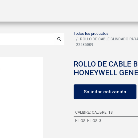
ctos
Soluciones
Gas A2L
Sucursales
Contáctanos
Todos los productos
ROLLO DE CABLE BLINDADO PARA
22285009
ROLLO DE CABLE 
HONEYWELL GENESI
Solicitar cotización
CALIBRE
:
CALIBRE: 18
HILOS
:
HILOS: 3