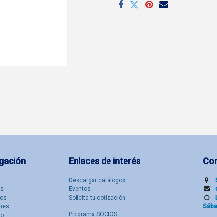
gación
Enlaces de interés
Co
Descargar catálogos
​s
Eventos
tos
Solicita tu cotización
nes
Sába
Programa SOCIOS
to