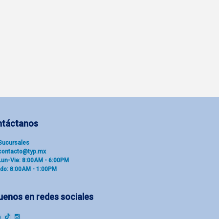
ntáctanos
Sucu​rsal​es
contacto@typ.mx
Lun-Vie: 8:00AM - 6:00PM
do: 8:00AM - 1:00PM
uenos en redes sociales