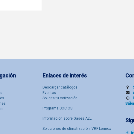
gación
Enlaces de interés
Co
Descargar catálogos
​s
Eventos
tos
Solicita tu cotización
nes
Sába
Programa SOCIOS
to
Información sobre Gases A2L
Síg
Soluciones de climatización: VRF Lennox