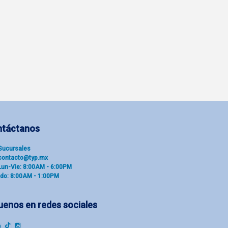
ntáctanos
Sucu​rsal​es
contacto@typ.mx
Lun-Vie: 8:00AM - 6:00PM
do: 8:00AM - 1:00PM
uenos en redes sociales