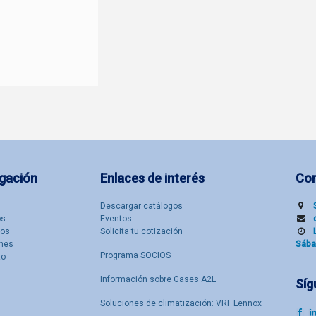
gación
Enlaces de interés
Co
Descargar catálogos
​s
Eventos
tos
Solicita tu cotización
nes
Sába
Programa SOCIOS
to
Información sobre Gases A2L
Síg
Soluciones de climatización: VRF Lennox