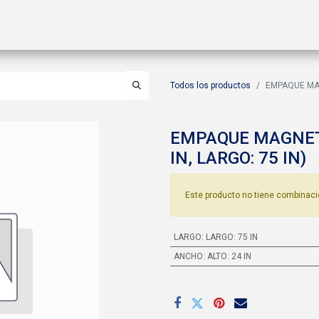
ctos
Soluciones
Gas A2L
Sucursales
Contáctanos
Todos los productos
EMPAQUE MAG
EMPAQUE MAGNETI
IN, LARGO: 75 IN)
Este producto no tiene combinaci
LARGO
:
LARGO: 75 IN
ANCHO
:
ALTO: 24 IN