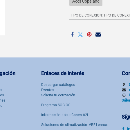
Accs Copeland
TIPO DE CONEXION
:
TIPO DE CONEX
gación
Enlaces de interés
Co
Descargar catálogos
​s
Eventos
tos
Solicita tu cotización
nes
Sába
Programa SOCIOS
to
Información sobre Gases A2L
Síg
Soluciones de climatización: VRF Lennox