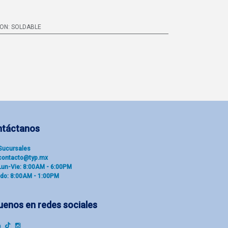
ION: SOLDABLE
ntáctanos
Sucu​rsal​es
contacto@typ.mx
Lun-Vie: 8:00AM - 6:00PM
do: 8:00AM - 1:00PM
uenos en redes sociales