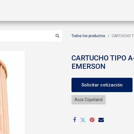
ctos
Soluciones
Gas A2L
Sucursales
Contáctanos
Todos los productos
CARTUCHO TI
CARTUCHO TIPO A
EMERSON
Solicitar cotización
Accs Copeland