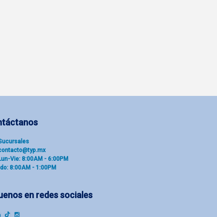
ntáctanos
Sucu​rsal​es
contacto@typ.mx
Lun-Vie: 8:00AM - 6:00PM
do: 8:00AM - 1:00PM
uenos en redes sociales