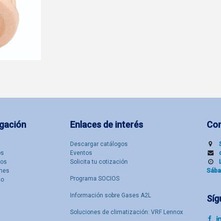
gación
Enlaces de interés
Co
Descargar catálogos
​s
Eventos
tos
Solicita tu cotización
nes
Sába
Programa SOCIOS
to
Información sobre Gases A2L
Síg
Soluciones de climatización: VRF Lennox