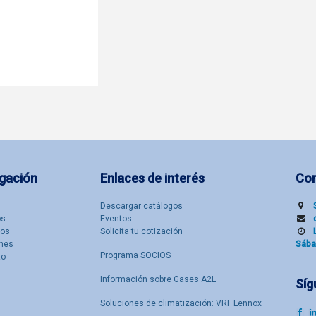
gación
Enlaces de interés
Co
Descargar catálogos
​s
Eventos
tos
Solicita tu cotización
nes
Sába
Programa SOCIOS
to
Información sobre Gases A2L
Síg
Soluciones de climatización: VRF Lennox