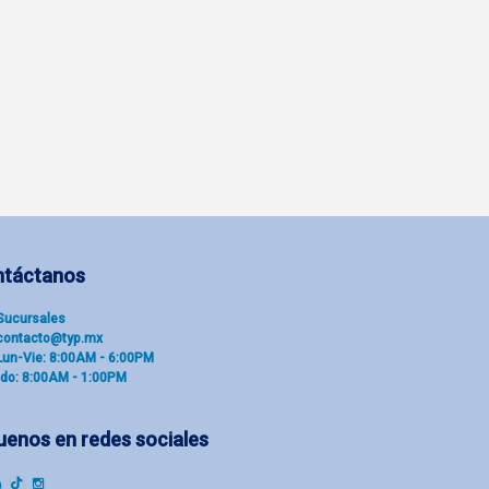
ntáctanos
Sucu​rsal​es
contacto@typ.mx
Lun-Vie: 8:00AM - 6:00PM
do: 8:00AM - 1:00PM
uenos en redes sociales