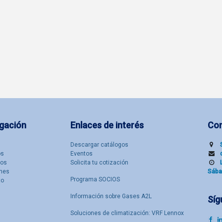
gación
Enlaces de interés
Co
Descargar catálogos
​s
Eventos
tos
Solicita tu cotización
nes
Sába
Programa SOCIOS
to
Información sobre Gases A2L
Síg
Soluciones de climatización: VRF Lennox