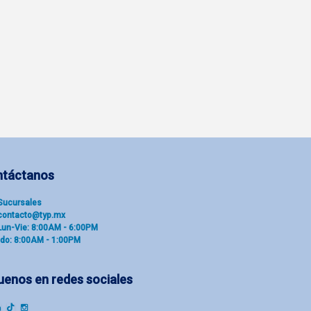
ntáctanos
Sucu​rsal​es
contacto@typ.mx
Lun-Vie: 8:00AM - 6:00PM
do: 8:00AM - 1:00PM
uenos en redes sociales