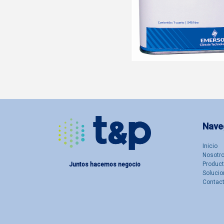
Nave
Inicio
Nosotro
Produc
Juntos hacemos negocio
Solucio
Contac