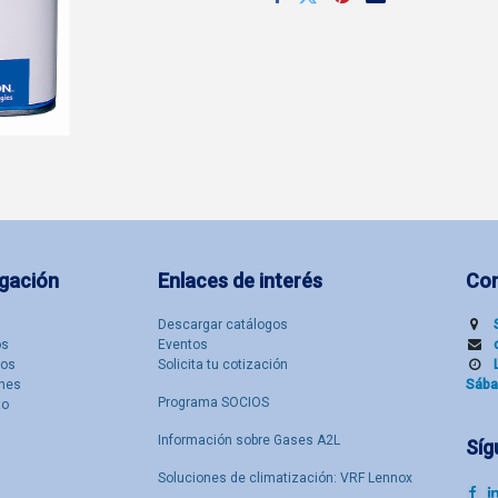
gación
Enlaces de interés
Co
Descargar catálogos
​s
Eventos
tos
Solicita tu cotización
nes
Sába
Programa SOCIOS
to
Información sobre Gases A2L
Síg
Soluciones de climatización: VRF Lennox