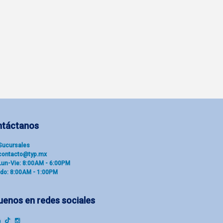
ntáctanos
Sucu​rsal​es
contacto@typ.mx
Lun-Vie: 8:00AM - 6:00PM
do: 8:00AM - 1:00PM
uenos en redes sociales