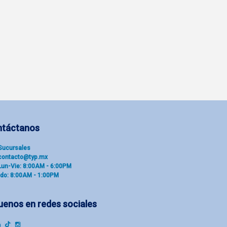
ntáctanos
Sucu​rsal​es
contacto@typ.mx
Lun-Vie: 8:00AM - 6:00PM
do: 8:00AM - 1:00PM
uenos en redes sociales