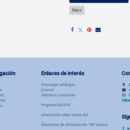
Mars
gación
Enlaces de interés
Co
Descargar catálogos
​s
Eventos
tos
Solicita tu cotización
nes
Sába
Programa SOCIOS
to
Información sobre Gases A2L
Síg
Soluciones de climatización: VRF Lennox