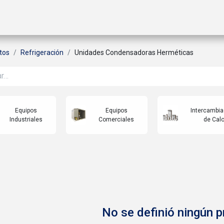
ctos
Soluciones
Gas A2L
Sucursales
Contáctanos
tos
Refrigeración
Unidades Condensadoras Herméticas
Equipos
Equipos
Intercambi
Industriales
Comerciales
de Calo
No se definió ningún 