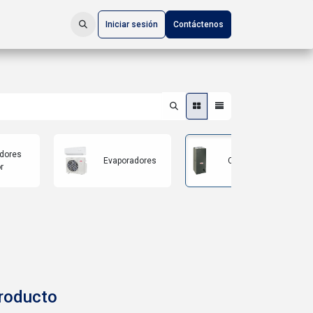
Iniciar sesión
Contáctenos
Unidades
adores
Evaporadores
Condensadoras
r
Herméticas
producto