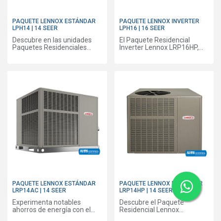
PAQUETE LENNOX ESTÁNDAR
PAQUETE LENNOX INVERTER
LPH14 | 14 SEER
LPH16 | 16 SEER
Descubre en las unidades
El Paquete Residencial
Paquetes Residenciales
Inverter Lennox LRP16HP,
Lennox® la solución más
con eficiencias destacadas
inteligente para disfrutar de
de hasta 81 % AFUE y 16,00
comodidad con eficiencia
SEER, equivalente a 15,20
energética durante todas las
SEER2*. Este sistema está
estaciones del año.
diseñado para brindar
ahorros de energía
significativos, lo que puede
ayudarte a reducir
considerablemente tus
facturas de energía.
PAQUETE LENNOX ESTÁNDAR
PAQUETE LENNOX ESTÁNDAR
LRP14AC | 14 SEER
LRP14HP | 14 SEER
Experimenta notables
Descubre el Paquete
ahorros de energía con el
Residencial Lennox
Paquete Residencial Lennox
LRP14HP, con eficiencias