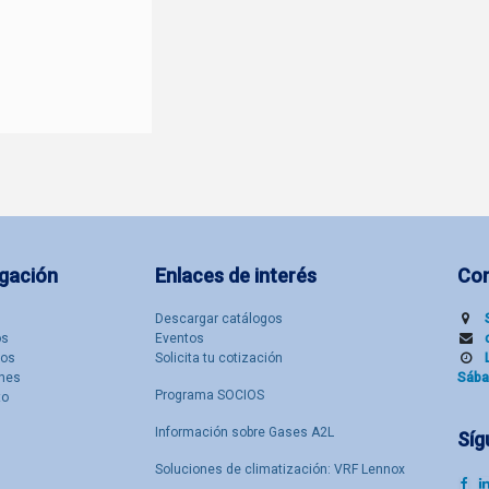
gación
Enlaces de interés
Co
Descargar catálogos
​s
Eventos
tos
Solicita tu cotización
nes
Sába
Programa SOCIOS
to
Información sobre Gases A2L
Síg
Soluciones de climatización: VRF Lennox