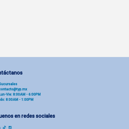
ntáctanos
Sucu​rsal​es
contacto@typ.mx
Lun-Vie: 8:00AM - 6:00PM
do: 8:00AM - 1:00PM
uenos en redes sociales