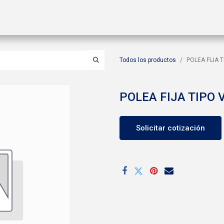
ctos
Soluciones
Gas A2L
Sucursales
Contáctanos
Todos los productos
POLEA FIJA TI
POLEA FIJA TIPO V 
Solicitar cotización