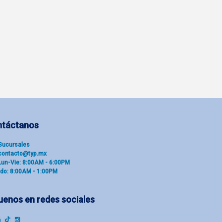
ntáctanos
Sucu​rsal​es
contacto@typ.mx
Lun-Vie: 8:00AM - 6:00PM
do: 8:00AM - 1:00PM
uenos en redes sociales