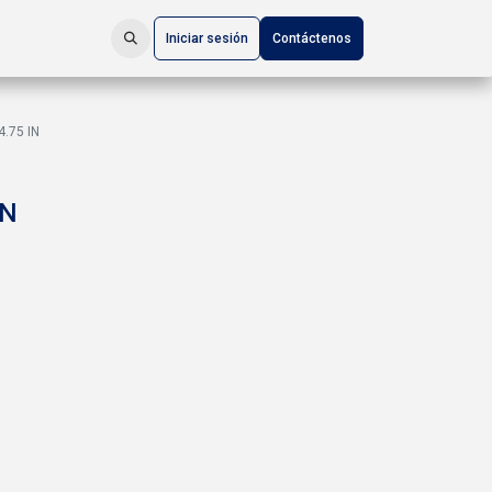
Iniciar sesión
Contáctenos
.75 IN
IN