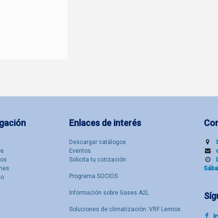
gación
Enlaces de interés
Co
Descargar catálogos
​s
Eventos
tos
Solicita tu cotización
nes
Sába
Programa SOCIOS
to
Información sobre Gases A2L
Síg
Soluciones de climatización: VRF Lennox