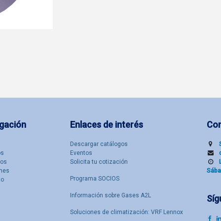
gación
Enlaces de interés
Co
Descargar catálogos
​s
Eventos
tos
Solicita tu cotización
nes
Sába
Programa SOCIOS
to
Información sobre Gases A2L
Síg
Soluciones de climatización: VRF Lennox