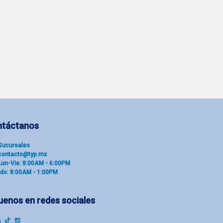
ntáctanos
Sucu​rsal​es
contacto@typ.mx
Lun-Vie: 8:00AM - 6:00PM
do: 8:00AM - 1:00PM
uenos en redes sociales