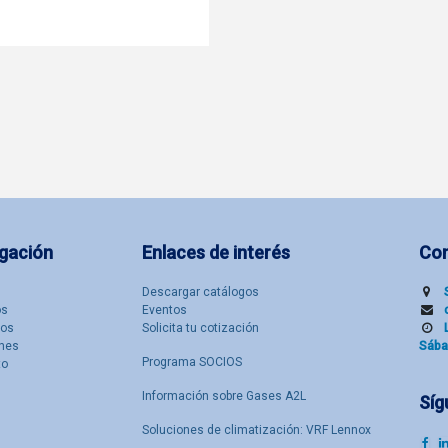
gación
Enlaces de interés
Co
Descargar catálogos
​s
Eventos
tos
Solicita tu cotización
nes
Sába
Programa SOCIOS
to
Información sobre Gases A2L
Síg
Soluciones de climatización: VRF Lennox