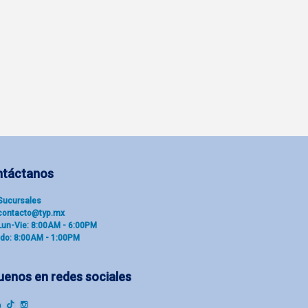
ntáctanos
Sucu​rsal​es
contacto@typ.mx
Lun-Vie: 8:00AM - 6:00PM
do: 8:00AM - 1:00PM
uenos en redes sociales