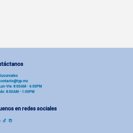
ntáctanos
Sucu​rsal​es
contacto@typ.mx
Lun-Vie: 8:00AM - 6:00PM
do: 8:00AM - 1:00PM
uenos en redes sociales