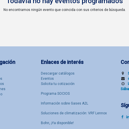
Todavía no hay eventos programados
No encontramos ningún evento que coincida con sus criterios de búsqueda.
gación
Enlaces de interés
Co
Descargar catálogos
​s
Eventos
tos
Solicita tu cotización
nes
Sába
Programa SOCIOS
to
Información sobre Gases A2L
Síg
Soluciones de climatización: VRF Lennox
Bohn, ¡Ya disponible!