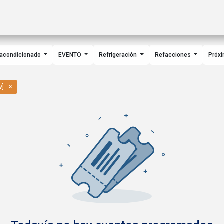
ctos
Soluciones
Gas A2L
Sucursales
Contáctanos
 acondicionado
EVENTO
Refrigeración
Refacciones
Próx
v]
×