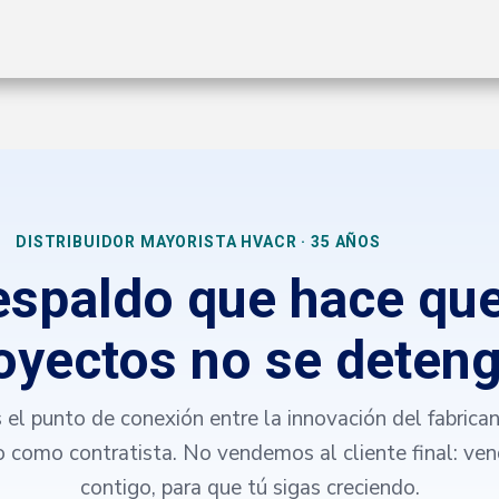
ctos
Soluciones
Gas A2L
Sucursales
Contáctanos
DISTRIBUIDOR MAYORISTA HVACR · 35 AÑOS
respaldo que hace que
oyectos no se deten
el punto de conexión entre la innovación del fabrican
o como contratista. No vendemos al cliente final: v
contigo, para que tú sigas creciendo.