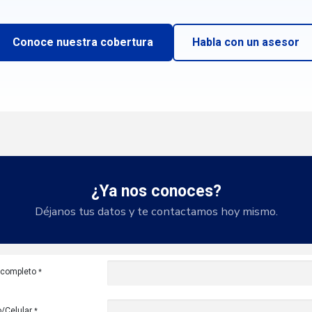
Conoce nuestra cobertura
Habla con un asesor
¿Ya nos conoces?
Déjanos tus datos y te contactamos hoy mismo.
completo
*
/Celular
*