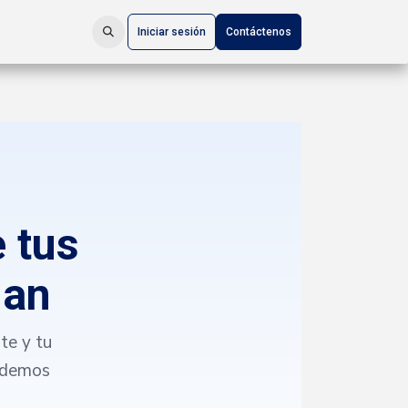
Iniciar sesión
Contáctenos
 tus
gan
te y tu
endemos