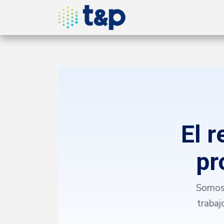
Inicio
Nosotros
Produ
El 
pr
Somos 
trabaj