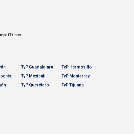
Campo
El Llano
cán
TyP Guadalajara
TyP Hermosillo
Mochis
TyP Mexicali
TyP Monterrey
gón
TyP Querétaro
TyP Tijuana