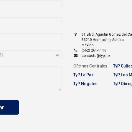
61 Blvd. Agustín Gómez del 
83210
Hermosillo
,
Sonora
México
(662) 261-1110
contacto@typ.mx
Oficinas Centrales
TyP Culia
TyP La Paz
TyP Los 
TyP Nogales
TyP Obre
iar