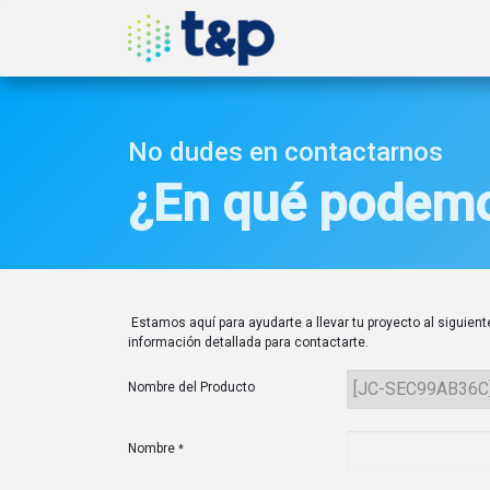
Inicio
Nosotros
Produ
No dudes en contactarnos
¿En qué podemo
Estamos aquí para ayudarte a llevar tu proyecto al siguiente
información detallada para contactarte.
Nombre del Producto
Nombre
*