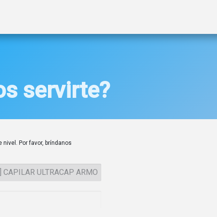
ctos
Soluciones
Gas A2L
Sucursales
Contáctanos
s servirte?
 nivel. Por favor, bríndanos